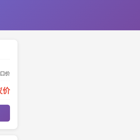
口价
议价